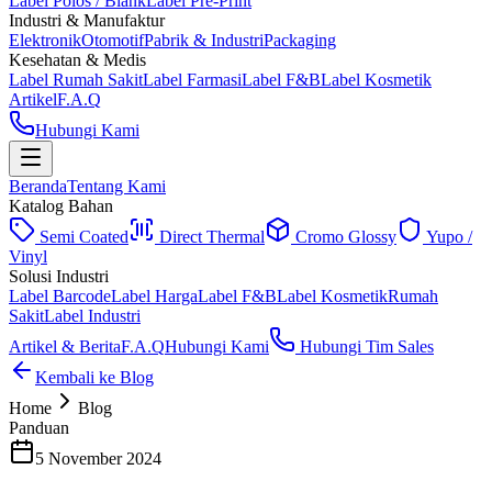
Label Polos / Blank
Label Pre-Print
Industri & Manufaktur
Elektronik
Otomotif
Pabrik & Industri
Packaging
Kesehatan & Medis
Label Rumah Sakit
Label Farmasi
Label F&B
Label Kosmetik
Artikel
F.A.Q
Hubungi Kami
Beranda
Tentang Kami
Katalog Bahan
Semi Coated
Direct Thermal
Cromo Glossy
Yupo /
Vinyl
Solusi Industri
Label Barcode
Label Harga
Label F&B
Label Kosmetik
Rumah
Sakit
Label Industri
Artikel & Berita
F.A.Q
Hubungi Kami
Hubungi Tim Sales
Kembali ke Blog
Home
Blog
Panduan
5 November 2024