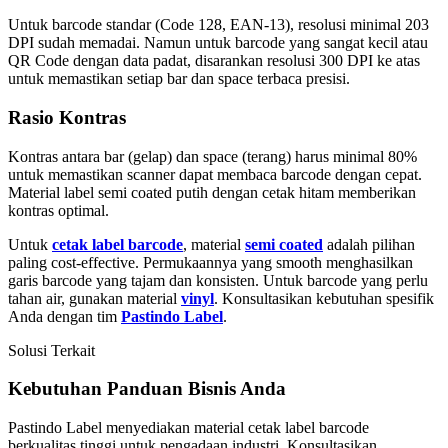
Untuk barcode standar (Code 128, EAN-13), resolusi minimal 203
DPI sudah memadai. Namun untuk barcode yang sangat kecil atau
QR Code dengan data padat, disarankan resolusi 300 DPI ke atas
untuk memastikan setiap bar dan space terbaca presisi.
Rasio Kontras
Kontras antara bar (gelap) dan space (terang) harus minimal 80%
untuk memastikan scanner dapat membaca barcode dengan cepat.
Material label semi coated putih dengan cetak hitam memberikan
kontras optimal.
Untuk
cetak label barcode
, material
semi coated
adalah pilihan
paling cost-effective. Permukaannya yang smooth menghasilkan
garis barcode yang tajam dan konsisten. Untuk barcode yang perlu
tahan air, gunakan material
vinyl
. Konsultasikan kebutuhan spesifik
Anda dengan tim
Pastindo Label
.
Solusi Terkait
Kebutuhan
Panduan
Bisnis Anda
Pastindo Label menyediakan material
cetak label barcode
berkualitas tinggi untuk pengadaan industri. Konsultasikan