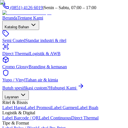
(0851) 4126 6019
|
Senin – Sabtu, 07:00 – 17:00
Beranda
Tentang Kami
Katalog Bahan
Semi Coated
Standar industri & ritel
Direct Thermal
Logistik & AWB
Cromo Glossy
Branding & kemasan
Yupo / Vinyl
Tahan air & kimia
Butuh spesifikasi custom?
Hubungi Kami
Layanan
Ritel & Bisnis
Label Harga
Label Promosi
Label Garmen
Label Buah
Logistik & Digital
Label Barcode / QR
Label Continuous
Direct Thermal
Tipe & Format