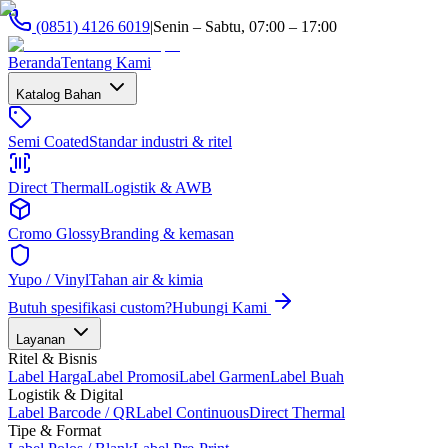
(0851) 4126 6019
|
Senin – Sabtu, 07:00 – 17:00
Beranda
Tentang Kami
Katalog Bahan
Semi Coated
Standar industri & ritel
Direct Thermal
Logistik & AWB
Cromo Glossy
Branding & kemasan
Yupo / Vinyl
Tahan air & kimia
Butuh spesifikasi custom?
Hubungi Kami
Layanan
Ritel & Bisnis
Label Harga
Label Promosi
Label Garmen
Label Buah
Logistik & Digital
Label Barcode / QR
Label Continuous
Direct Thermal
Tipe & Format