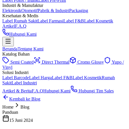
Label Polos / Blank
Label Pre-Print
Industri & Manufaktur
Elektronik
Otomotif
Pabrik & Industri
Packaging
Kesehatan & Medis
Label Rumah Sakit
Label Farmasi
Label F&B
Label Kosmetik
Artikel
F.A.Q
Hubungi Kami
Beranda
Tentang Kami
Katalog Bahan
Semi Coated
Direct Thermal
Cromo Glossy
Yupo /
Vinyl
Solusi Industri
Label Barcode
Label Harga
Label F&B
Label Kosmetik
Rumah
Sakit
Label Industri
Artikel & Berita
F.A.Q
Hubungi Kami
Hubungi Tim Sales
Kembali ke Blog
Home
Blog
Panduan
15 Juni 2024