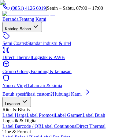
(0851) 4126 6019
|
Senin – Sabtu, 07:00 – 17:00
Beranda
Tentang Kami
Katalog Bahan
Semi Coated
Standar industri & ritel
Direct Thermal
Logistik & AWB
Cromo Glossy
Branding & kemasan
Yupo / Vinyl
Tahan air & kimia
Butuh spesifikasi custom?
Hubungi Kami
Layanan
Ritel & Bisnis
Label Harga
Label Promosi
Label Garmen
Label Buah
Logistik & Digital
Label Barcode / QR
Label Continuous
Direct Thermal
Tipe & Format