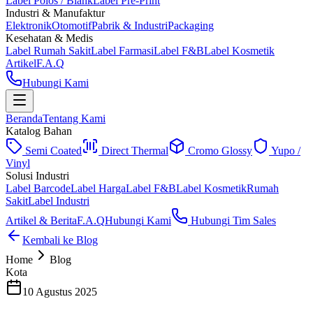
Label Polos / Blank
Label Pre-Print
Industri & Manufaktur
Elektronik
Otomotif
Pabrik & Industri
Packaging
Kesehatan & Medis
Label Rumah Sakit
Label Farmasi
Label F&B
Label Kosmetik
Artikel
F.A.Q
Hubungi Kami
Beranda
Tentang Kami
Katalog Bahan
Semi Coated
Direct Thermal
Cromo Glossy
Yupo /
Vinyl
Solusi Industri
Label Barcode
Label Harga
Label F&B
Label Kosmetik
Rumah
Sakit
Label Industri
Artikel & Berita
F.A.Q
Hubungi Kami
Hubungi Tim Sales
Kembali ke Blog
Home
Blog
Kota
10 Agustus 2025